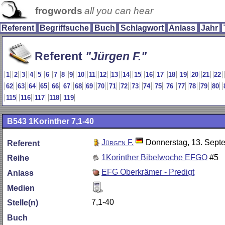
frogwords
all you can hear
Referent
Begriffsuche
Buch
Schlagwort
Anlass
Jahr
Referent
Jürgen F.
1
2
3
4
5
6
7
8
9
10
11
12
13
14
15
16
17
18
19
20
21
22
62
63
64
65
66
67
68
69
70
71
72
73
74
75
76
77
78
79
80
115
116
117
118
119
B543
1Korinther 7,1-40
Jürgen F.
Donnerstag, 13. Sept
Referent
1Korinther Bibelwoche EFGO
#5
Reihe
EFG Oberkrämer - Predigt
Anlass
Medien
7,1-40
Stelle(n)
Buch