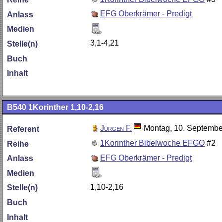
EFG Oberkrämer - Predigt
Anlass
Medien
3,1-4,21
Stelle(n)
Buch
Inhalt
B540
1Korinther 1,10-2,16
Jürgen F.
Montag, 10. Septembe
Referent
1Korinther Bibelwoche EFGO
#2
Reihe
EFG Oberkrämer - Predigt
Anlass
Medien
1,10-2,16
Stelle(n)
Buch
Inhalt