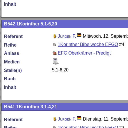
Inhalt
B542
1Korinther 5,1-6,20
Jürgen F.
Mittwoch, 12. Septem
Referent
1Korinther Bibelwoche EFGO
#4
Reihe
EFG Oberkrämer - Predigt
Anlass
Medien
5,1-6,20
Stelle(n)
Buch
Inhalt
B541
1Korinther 3,1-4,21
Jürgen F.
Dienstag, 11. Septem
Referent
1Korinther Bibelwoche EFGO
#3
Reihe