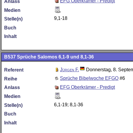
EFG Oberkrämer - Predigt
Anlass
Medien
9,1-18
Stelle(n)
Buch
Inhalt
B537
Sprüche Salomos 6,1-9 und 8,1-36
Jürgen F.
Donnerstag, 8. Septe
Referent
Sprüche Bibelwoche EFGO
#6
Reihe
EFG Oberkrämer - Predigt
Anlass
Medien
6,1-19; 8,1-36
Stelle(n)
Buch
Inhalt