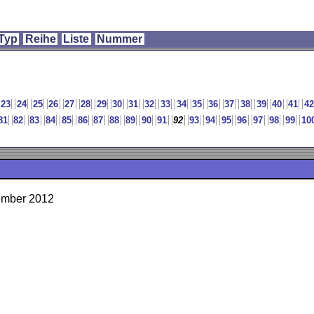
Typ
Reihe
Liste
Nummer
23
24
25
26
27
28
29
30
31
32
33
34
35
36
37
38
39
40
41
42
81
82
83
84
85
86
87
88
89
90
91
92
93
94
95
96
97
98
99
10
ember 2012