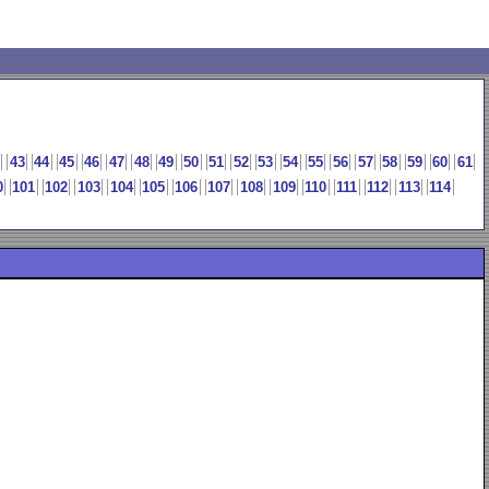
43
44
45
46
47
48
49
50
51
52
53
54
55
56
57
58
59
60
61
0
101
102
103
104
105
106
107
108
109
110
111
112
113
114