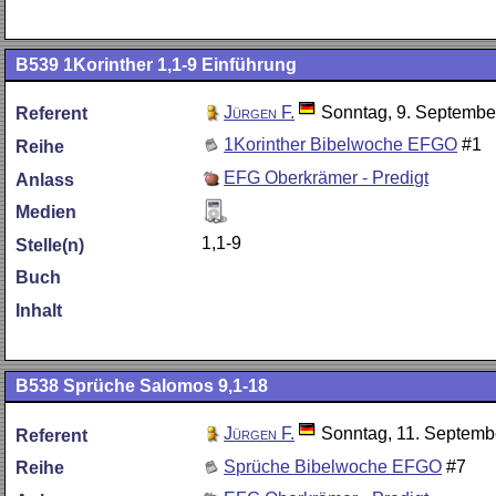
B539
1Korinther 1,1-9 Einführung
Jürgen F.
Sonntag, 9. Septembe
Referent
1Korinther Bibelwoche EFGO
#1
Reihe
EFG Oberkrämer - Predigt
Anlass
Medien
1,1-9
Stelle(n)
Buch
Inhalt
B538
Sprüche Salomos 9,1-18
Jürgen F.
Sonntag, 11. Septemb
Referent
Sprüche Bibelwoche EFGO
#7
Reihe