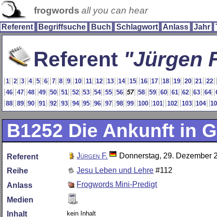
frogwords
all you can hear
Referent
Begriffsuche
Buch
Schlagwort
Anlass
Jahr
Referent
Jürgen F
1
2
3
4
5
6
7
8
9
10
11
12
13
14
15
16
17
18
19
20
21
22
46
47
48
49
50
51
52
53
54
55
56
57
58
59
60
61
62
63
64
88
89
90
91
92
93
94
95
96
97
98
99
100
101
102
103
104
1
B1252
Die Ankunft in G
Jürgen F.
Donnerstag, 29. Dezember 
Referent
Jesu Leben und Lehre
#112
Reihe
Frogwords Mini-Predigt
Anlass
Medien
kein Inhalt
Inhalt