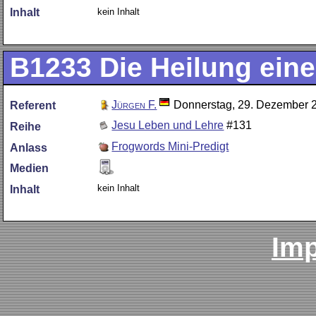
kein Inhalt
Inhalt
B1233
Die Heilung eine
Jürgen F.
Donnerstag, 29. Dezember 
Referent
Jesu Leben und Lehre
#131
Reihe
Frogwords Mini-Predigt
Anlass
Medien
kein Inhalt
Inhalt
Im