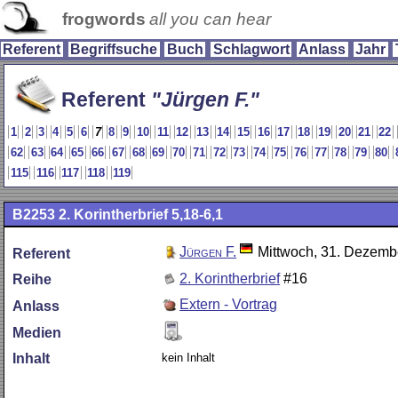
frogwords
all you can hear
Referent
Begriffsuche
Buch
Schlagwort
Anlass
Jahr
Referent
Jürgen F.
1
2
3
4
5
6
7
8
9
10
11
12
13
14
15
16
17
18
19
20
21
22
62
63
64
65
66
67
68
69
70
71
72
73
74
75
76
77
78
79
80
115
116
117
118
119
B2253
2. Korintherbrief 5,18-6,1
Jürgen F.
Mittwoch, 31. Dezemb
Referent
2. Korintherbrief
#16
Reihe
Extern - Vortrag
Anlass
Medien
kein Inhalt
Inhalt