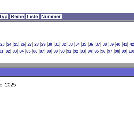
Typ
Reihe
Liste
Nummer
23
24
25
26
27
28
29
30
31
32
33
34
35
36
37
38
39
40
41
42
81
82
83
84
85
86
87
88
89
90
91
92
93
94
95
96
97
98
99
10
er 2025