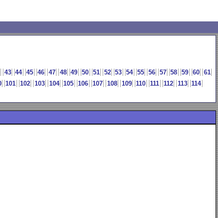
43
44
45
46
47
48
49
50
51
52
53
54
55
56
57
58
59
60
61
0
101
102
103
104
105
106
107
108
109
110
111
112
113
114