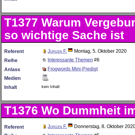
T1377
Warum Vergebun
so wichtige Sache ist
Jürgen F.
Montag, 5. Oktober 2020
Referent
Interessante Themen
#6
Reihe
Frogwords Mini-Predigt
Anlass
Medien
kein Inhalt
Inhalt
T1376
Wo Dummheit im 
Jürgen F.
Donnerstag, 8. Oktober 202
Referent