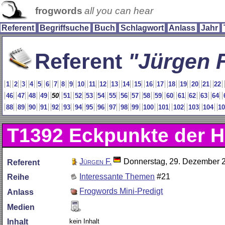
frogwords
all you can hear
Referent
Begriffsuche
Buch
Schlagwort
Anlass
Jahr
Referent
Jürgen F
1
2
3
4
5
6
7
8
9
10
11
12
13
14
15
16
17
18
19
20
21
22
46
47
48
49
50
51
52
53
54
55
56
57
58
59
60
61
62
63
64
88
89
90
91
92
93
94
95
96
97
98
99
100
101
102
103
104
1
T1392
Eckpunkte der H
Jürgen F.
Donnerstag, 29. Dezember 
Referent
Interessante Themen
#21
Reihe
Frogwords Mini-Predigt
Anlass
Medien
kein Inhalt
Inhalt