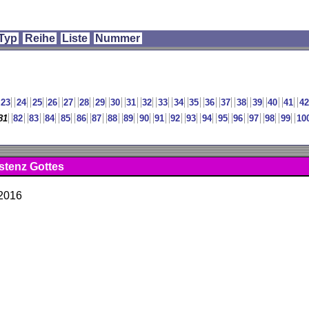
Typ
Reihe
Liste
Nummer
23
24
25
26
27
28
29
30
31
32
33
34
35
36
37
38
39
40
41
42
81
82
83
84
85
86
87
88
89
90
91
92
93
94
95
96
97
98
99
10
stenz Gottes
 2016