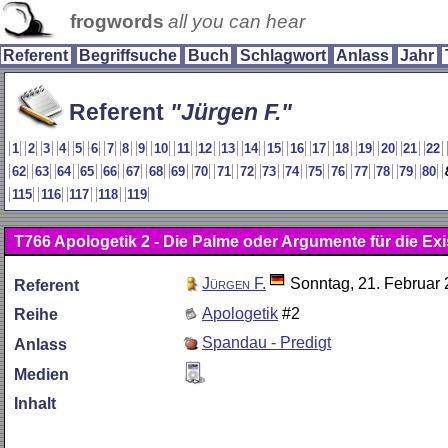
frogwords
all you can hear
Referent
Begriffsuche
Buch
Schlagwort
Anlass
Jahr
Referent
Jürgen F.
1
2
3
4
5
6
7
8
9
10
11
12
13
14
15
16
17
18
19
20
21
22
62
63
64
65
66
67
68
69
70
71
72
73
74
75
76
77
78
79
80
115
116
117
118
119
T766
Apologetik 2 - Die Palme oder Argumente für die Exi
Jürgen F.
Sonntag, 21. Februar
Referent
Apologetik
#2
Reihe
Spandau - Predigt
Anlass
Medien
Inhalt