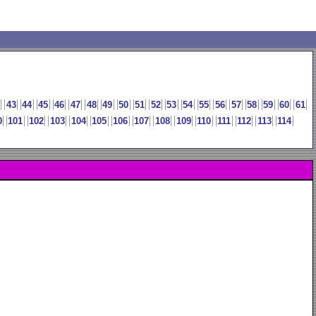
43
44
45
46
47
48
49
50
51
52
53
54
55
56
57
58
59
60
61
0
101
102
103
104
105
106
107
108
109
110
111
112
113
114