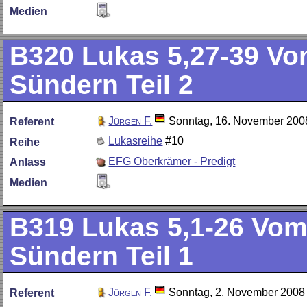
Medien
B320
Lukas 5,27-39 V
Sündern Teil 2
Jürgen F.
Sonntag, 16. November 200
Referent
Lukasreihe
#10
Reihe
EFG Oberkrämer - Predigt
Anlass
Medien
B319
Lukas 5,1-26 Vo
Sündern Teil 1
Jürgen F.
Sonntag, 2. November 2008
Referent