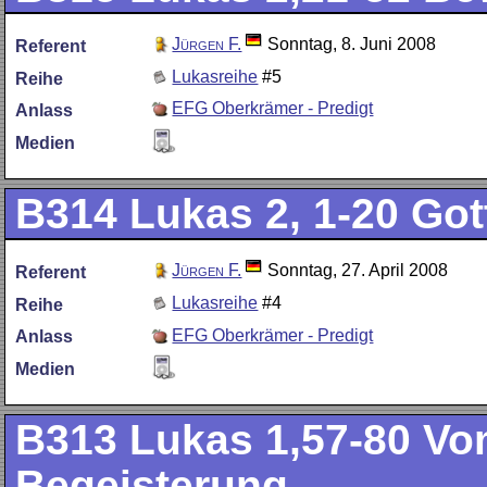
Jürgen F.
Sonntag, 8. Juni 2008
Referent
Lukasreihe
#5
Reihe
EFG Oberkrämer - Predigt
Anlass
Medien
B314
Lukas 2, 1-20 Got
Jürgen F.
Sonntag, 27. April 2008
Referent
Lukasreihe
#4
Reihe
EFG Oberkrämer - Predigt
Anlass
Medien
B313
Lukas 1,57-80 Vo
Begeisterung