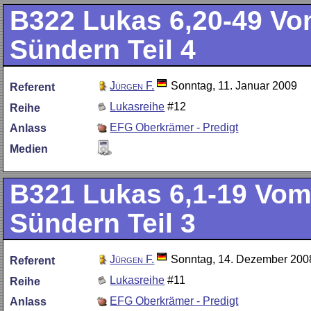
B322
Lukas 6,20-49 V
Sündern Teil 4
Jürgen F.
Sonntag, 11. Januar 2009
Referent
Lukasreihe
#12
Reihe
EFG Oberkrämer - Predigt
Anlass
Medien
B321
Lukas 6,1-19 Vo
Sündern Teil 3
Jürgen F.
Sonntag, 14. Dezember 200
Referent
Lukasreihe
#11
Reihe
EFG Oberkrämer - Predigt
Anlass