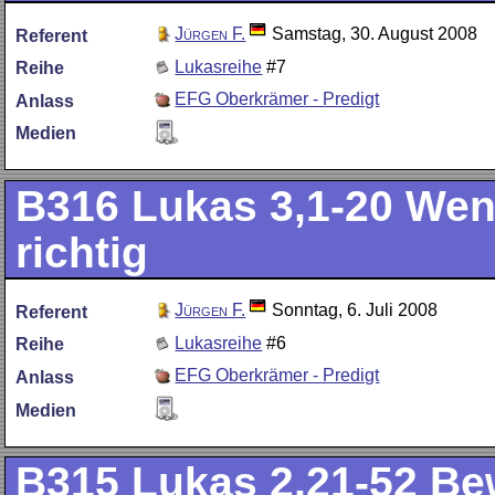
Jürgen F.
Samstag, 30. August 2008
Referent
Lukasreihe
#7
Reihe
EFG Oberkrämer - Predigt
Anlass
Medien
B316
Lukas 3,1-20 Wen
richtig
Jürgen F.
Sonntag, 6. Juli 2008
Referent
Lukasreihe
#6
Reihe
EFG Oberkrämer - Predigt
Anlass
Medien
B315
Lukas 2,21-52 Be