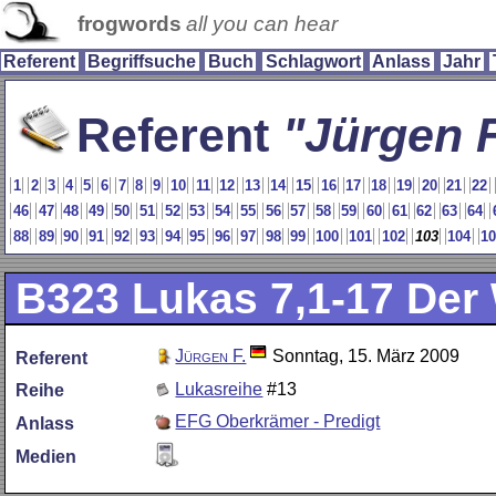
frogwords
all you can hear
Referent
Begriffsuche
Buch
Schlagwort
Anlass
Jahr
Referent
Jürgen F
1
2
3
4
5
6
7
8
9
10
11
12
13
14
15
16
17
18
19
20
21
22
46
47
48
49
50
51
52
53
54
55
56
57
58
59
60
61
62
63
64
88
89
90
91
92
93
94
95
96
97
98
99
100
101
102
103
104
1
B323
Lukas 7,1-17 Der 
Jürgen F.
Sonntag, 15. März 2009
Referent
Lukasreihe
#13
Reihe
EFG Oberkrämer - Predigt
Anlass
Medien