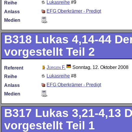
Lukasreihe
#9
Reihe
EFG Oberkrämer - Predigt
Anlass
Medien
B318
Lukas 4,14-44 De
vorgestellt Teil 2
Jürgen F.
Sonntag, 12. Oktober 2008
Referent
Lukasreihe
#8
Reihe
EFG Oberkrämer - Predigt
Anlass
Medien
B317
Lukas 3,21-4,13 
vorgestellt Teil 1