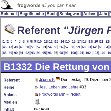
frogwords
all you can hear
Referent
Begriffsuche
Buch
Schlagwort
Anlass
Jahr
Referent
Jürgen F
1
2
3
4
5
6
7
8
9
10
11
12
13
14
15
16
17
18
19
20
21
22
46
47
48
49
50
51
52
53
54
55
56
57
58
59
60
61
62
63
64
88
89
90
91
92
93
94
95
96
97
98
99
100
101
102
103
104
1
B1332
Die Rettung vo
Jürgen F.
Donnerstag, 29. Dezember 
Referent
Jesu Leben und Lehre
#33
Reihe
Frogwords Mini-Predigt
Anlass
Medien
kein Inhalt
Inhalt