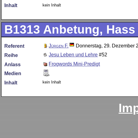
kein Inhalt
Inhalt
B1313
Anbetung, Hass
Jürgen F.
Donnerstag, 29. Dezember 
Referent
Jesu Leben und Lehre
#52
Reihe
Frogwords Mini-Predigt
Anlass
Medien
kein Inhalt
Inhalt
Im