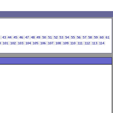
43
44
45
46
47
48
49
50
51
52
53
54
55
56
57
58
59
60
61
0
101
102
103
104
105
106
107
108
109
110
111
112
113
114