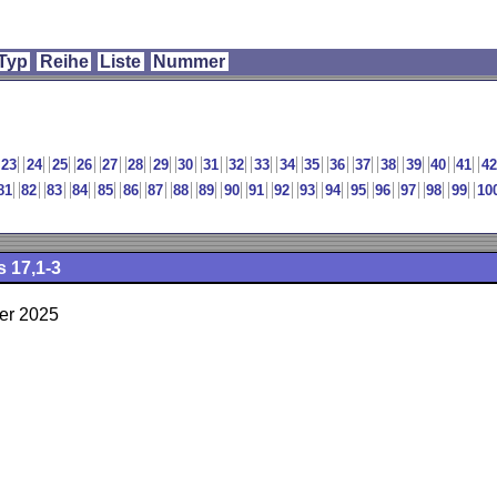
Typ
Reihe
Liste
Nummer
23
24
25
26
27
28
29
30
31
32
33
34
35
36
37
38
39
40
41
42
81
82
83
84
85
86
87
88
89
90
91
92
93
94
95
96
97
98
99
10
s 17,1-3
er 2025