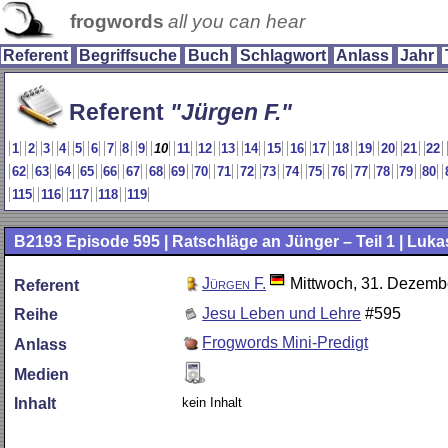
frogwords
all you can hear
Referent
Begriffsuche
Buch
Schlagwort
Anlass
Jahr
Referent
Jürgen F.
1
2
3
4
5
6
7
8
9
10
11
12
13
14
15
16
17
18
19
20
21
22
62
63
64
65
66
67
68
69
70
71
72
73
74
75
76
77
78
79
80
115
116
117
118
119
B2193
Episode 595 | Ratschläge an Jünger – Teil 1 | Luka
Jürgen F.
Mittwoch, 31. Dezemb
Referent
Jesu Leben und Lehre
#595
Reihe
Frogwords Mini-Predigt
Anlass
Medien
kein Inhalt
Inhalt