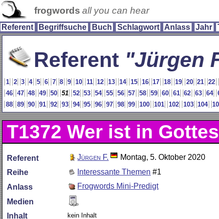
frogwords
all you can hear
Referent
Begriffsuche
Buch
Schlagwort
Anlass
Jahr
Referent
Jürgen F
1
2
3
4
5
6
7
8
9
10
11
12
13
14
15
16
17
18
19
20
21
22
46
47
48
49
50
51
52
53
54
55
56
57
58
59
60
61
62
63
64
88
89
90
91
92
93
94
95
96
97
98
99
100
101
102
103
104
1
T1372
Wer ist in Gott
Jürgen F.
Montag, 5. Oktober 2020
Referent
Interessante Themen
#1
Reihe
Frogwords Mini-Predigt
Anlass
Medien
kein Inhalt
Inhalt