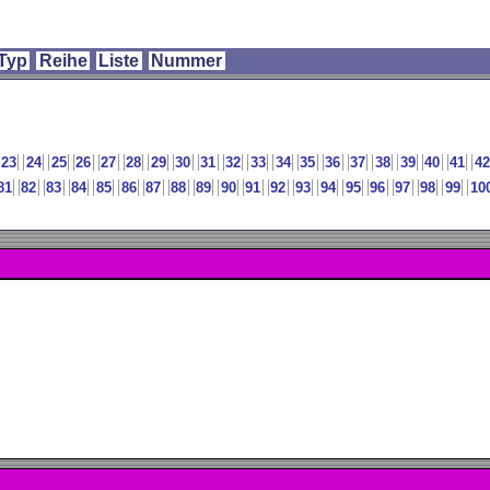
Typ
Reihe
Liste
Nummer
23
24
25
26
27
28
29
30
31
32
33
34
35
36
37
38
39
40
41
42
81
82
83
84
85
86
87
88
89
90
91
92
93
94
95
96
97
98
99
10