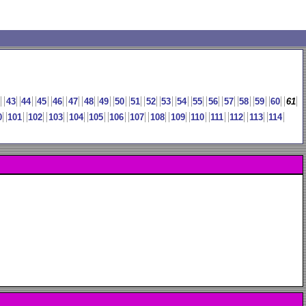
43
44
45
46
47
48
49
50
51
52
53
54
55
56
57
58
59
60
61
0
101
102
103
104
105
106
107
108
109
110
111
112
113
114