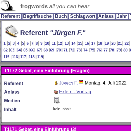
frogwords
all you can hear
Referent
Begriffsuche
Buch
Schlagwort
Anlass
Jahr
Referent
Jürgen F.
1
2
3
4
5
6
7
8
9
10
11
12
13
14
15
16
17
18
19
20
21
22
62
63
64
65
66
67
68
69
70
71
72
73
74
75
76
77
78
79
80
115
116
117
118
119
T1172
Gebet, eine Einführung (Fragen)
Jürgen F.
Montag, 4. Juli 2022
Referent
Extern - Vortrag
Anlass
Medien
kein Inhalt
Inhalt
T1171
Gebet, eine Einführung (3)