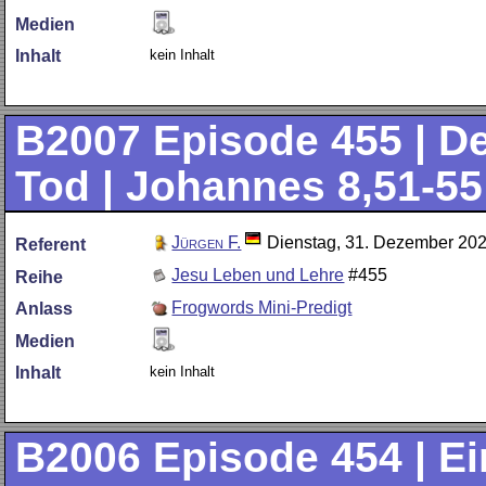
Medien
kein Inhalt
Inhalt
B2007
Episode 455 | D
Tod | Johannes 8,51-55
Jürgen F.
Dienstag, 31. Dezember 20
Referent
Jesu Leben und Lehre
#455
Reihe
Frogwords Mini-Predigt
Anlass
Medien
kein Inhalt
Inhalt
B2006
Episode 454 | Ei