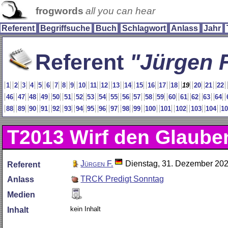
frogwords
all you can hear
Referent
Begriffsuche
Buch
Schlagwort
Anlass
Jahr
Referent
Jürgen F
1
2
3
4
5
6
7
8
9
10
11
12
13
14
15
16
17
18
19
20
21
22
46
47
48
49
50
51
52
53
54
55
56
57
58
59
60
61
62
63
64
88
89
90
91
92
93
94
95
96
97
98
99
100
101
102
103
104
1
T2013
Wirf den Glauben
Jürgen F.
Dienstag, 31. Dezember 20
Referent
TRCK Predigt Sonntag
Anlass
Medien
kein Inhalt
Inhalt