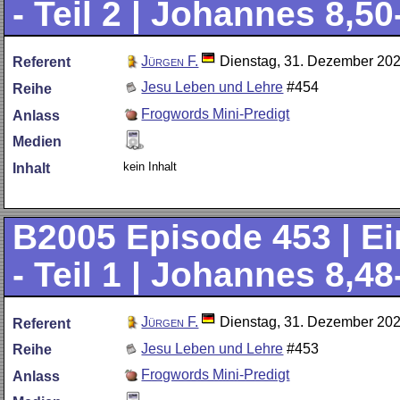
- Teil 2 | Johannes 8,50
Jürgen F.
Dienstag, 31. Dezember 20
Referent
Jesu Leben und Lehre
#454
Reihe
Frogwords Mini-Predigt
Anlass
Medien
kein Inhalt
Inhalt
B2005
Episode 453 | Ei
- Teil 1 | Johannes 8,48
Jürgen F.
Dienstag, 31. Dezember 20
Referent
Jesu Leben und Lehre
#453
Reihe
Frogwords Mini-Predigt
Anlass