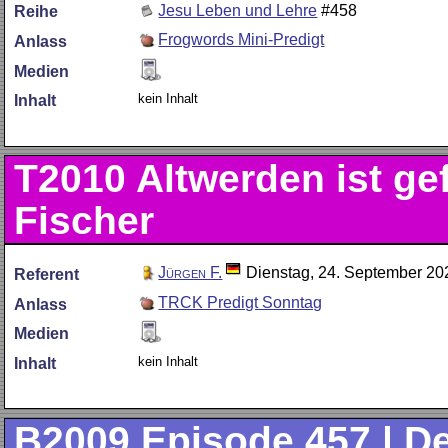
Jesu Leben und Lehre
#458
Reihe
Frogwords Mini-Predigt
Anlass
Medien
kein Inhalt
Inhalt
T2010
Altwerden ist gef
Fischer
Jürgen F.
Dienstag, 24. September 20
Referent
TRCK Predigt Sonntag
Anlass
Medien
kein Inhalt
Inhalt
B2009
Episode 457 | D