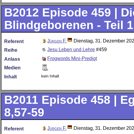
B2012
Episode 459 | D
Blindgeborenen - Teil 1
Jürgen F.
Dienstag, 31. Dezember 20
Referent
Jesu Leben und Lehre
#459
Reihe
Frogwords Mini-Predigt
Anlass
Medien
kein Inhalt
Inhalt
B2011
Episode 458 | Eg
8,57-59
Jürgen F.
Dienstag, 31. Dezember 20
Referent