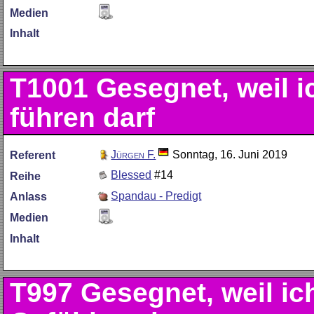
Medien
Inhalt
T1001
Gesegnet, weil 
führen darf
Jürgen F.
Sonntag, 16. Juni 2019
Referent
Blessed
#14
Reihe
Spandau - Predigt
Anlass
Medien
Inhalt
T997
Gesegnet, weil ic