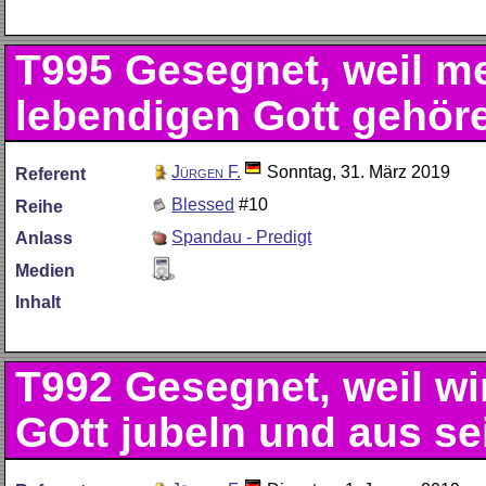
T995
Gesegnet, weil me
lebendigen Gott gehöre
Jürgen F.
Sonntag, 31. März 2019
Referent
Blessed
#10
Reihe
Spandau - Predigt
Anlass
Medien
Inhalt
T992
Gesegnet, weil wi
GOtt jubeln und aus se