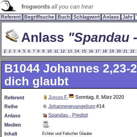
frogwords
all you can hear
Referent
Begriffsuche
Buch
Schlagwort
Anlass
Jahr
Anlass
Spandau -
1
2
3
4
5
6
7
8
9
10
11
12
13
14
15
16
17
18
19
20
21
22
B1044
Johannes 2,23-2
dich glaubt
Jürgen F.
Sonntag, 8. März 2020
Referent
Johannesevangelium
#14
Reihe
Spandau - Predigt
Anlass
Medien
Echter und Falscher Glaube
Inhalt