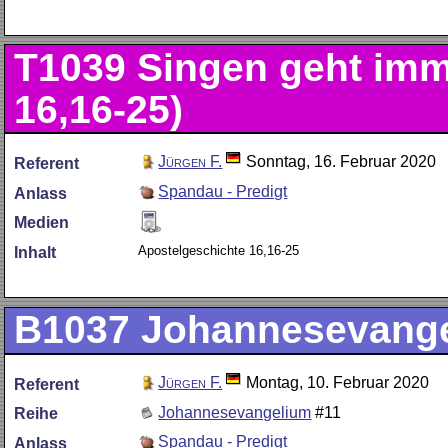
T1039
Singen geht imm
16,16-25)
Jürgen F.
Sonntag, 16. Februar 2020
Referent
Spandau - Predigt
Anlass
Medien
Apostelgeschichte 16,16-25
Inhalt
B1037
Johannesevange
Jürgen F.
Montag, 10. Februar 2020
Referent
Johannesevangelium
#11
Reihe
Spandau - Predigt
Anlass