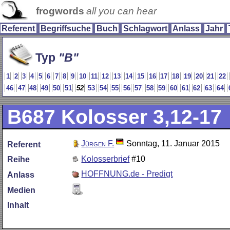
frogwords
all you can hear
Referent
Begriffsuche
Buch
Schlagwort
Anlass
Jahr
Typ
B
1
2
3
4
5
6
7
8
9
10
11
12
13
14
15
16
17
18
19
20
21
22
46
47
48
49
50
51
52
53
54
55
56
57
58
59
60
61
62
63
64
B687
Kolosser 3,12-17
Jürgen F.
Sonntag, 11. Januar 2015
Referent
Kolosserbrief
#10
Reihe
HOFFNUNG.de - Predigt
Anlass
Medien
Inhalt