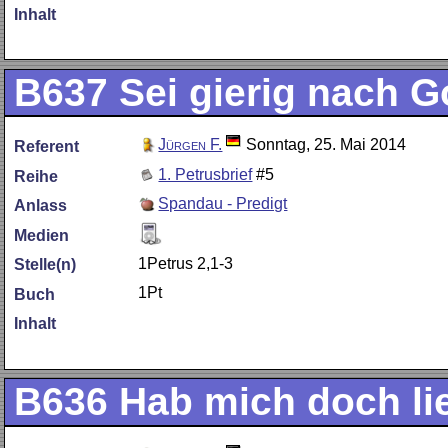
Inhalt
B637
Sei gierig nach Go
Jürgen F.
Sonntag, 25. Mai 2014
Referent
1. Petrusbrief
#5
Reihe
Spandau - Predigt
Anlass
Medien
1Petrus 2,1-3
Stelle(n)
1Pt
Buch
Inhalt
B636
Hab mich doch li