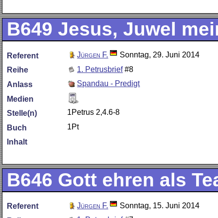
B649
Jesus, Juwel me
Jürgen F.
Sonntag, 29. Juni 2014
Referent
1. Petrusbrief
#8
Reihe
Spandau - Predigt
Anlass
Medien
1Petrus 2,4.6-8
Stelle(n)
1Pt
Buch
Inhalt
B646
Gott ehren als T
Jürgen F.
Sonntag, 15. Juni 2014
Referent