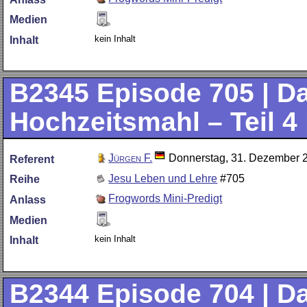
Medien
kein Inhalt
Inhalt
B2345
Episode 705 | D
Hochzeitsmahl – Teil 4 
Jürgen F.
Donnerstag, 31. Dezember 
Referent
Jesu Leben und Lehre
#705
Reihe
Frogwords Mini-Predigt
Anlass
Medien
kein Inhalt
Inhalt
B2344
Episode 704 | D