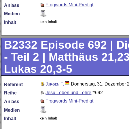
Frogwords Mini-Predigt
Anlass
Medien
kein Inhalt
Inhalt
B2332
Episode 692 | D
- Teil 2 | Matthäus 21,2
Lukas 20,3-5
Jürgen F.
Donnerstag, 31. Dezember 
Referent
Jesu Leben und Lehre
#692
Reihe
Frogwords Mini-Predigt
Anlass
Medien
kein Inhalt
Inhalt