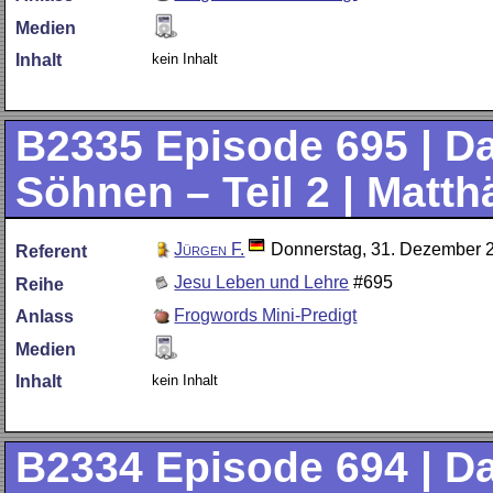
Medien
kein Inhalt
Inhalt
B2335
Episode 695 | D
Söhnen – Teil 2 | Matth
Jürgen F.
Donnerstag, 31. Dezember 
Referent
Jesu Leben und Lehre
#695
Reihe
Frogwords Mini-Predigt
Anlass
Medien
kein Inhalt
Inhalt
B2334
Episode 694 | D