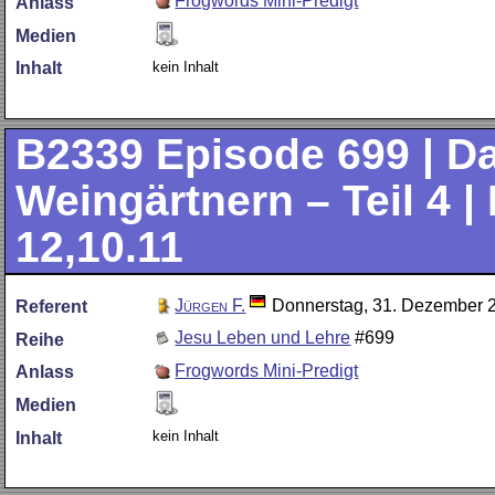
Frogwords Mini-Predigt
Anlass
Medien
kein Inhalt
Inhalt
B2339
Episode 699 | D
Weingärtnern – Teil 4 |
12,10.11
Jürgen F.
Donnerstag, 31. Dezember 
Referent
Jesu Leben und Lehre
#699
Reihe
Frogwords Mini-Predigt
Anlass
Medien
kein Inhalt
Inhalt