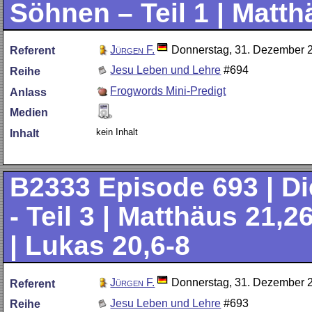
Söhnen – Teil 1 | Matth
Jürgen F.
Donnerstag, 31. Dezember 
Referent
Jesu Leben und Lehre
#694
Reihe
Frogwords Mini-Predigt
Anlass
Medien
kein Inhalt
Inhalt
B2333
Episode 693 | D
- Teil 3 | Matthäus 21,2
| Lukas 20,6-8
Jürgen F.
Donnerstag, 31. Dezember 
Referent
Jesu Leben und Lehre
#693
Reihe