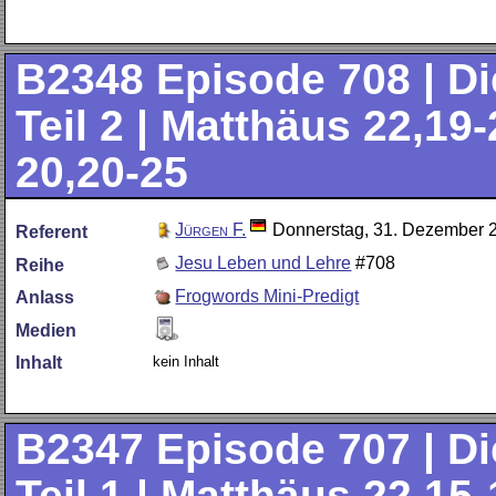
B2348
Episode 708 | Di
Teil 2 | Matthäus 22,19
20,20-25
Jürgen F.
Donnerstag, 31. Dezember 
Referent
Jesu Leben und Lehre
#708
Reihe
Frogwords Mini-Predigt
Anlass
Medien
kein Inhalt
Inhalt
B2347
Episode 707 | Di
Teil 1 | Matthäus 22,15-