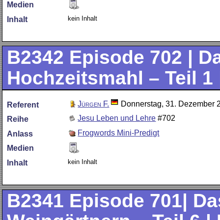
Medien
kein Inhalt
Inhalt
B2342
Episode 702 | D
Hochzeitsmahl – Teil 1 
Jürgen F.
Donnerstag, 31. Dezember 
Referent
Jesu Leben und Lehre
#702
Reihe
Frogwords Mini-Predigt
Anlass
Medien
kein Inhalt
Inhalt
B2341
Episode 701| Da