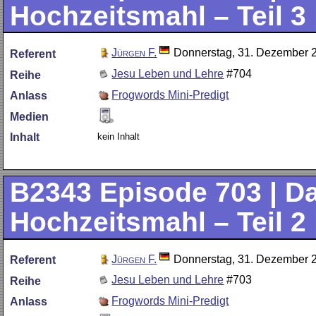
Hochzeitsmahl – Teil 3 
Jürgen F.
Donnerstag, 31. Dezember 
Referent
Jesu Leben und Lehre
#704
Reihe
Frogwords Mini-Predigt
Anlass
Medien
kein Inhalt
Inhalt
B2343
Episode 703 | D
Hochzeitsmahl – Teil 2 
Jürgen F.
Donnerstag, 31. Dezember 
Referent
Jesu Leben und Lehre
#703
Reihe
Frogwords Mini-Predigt
Anlass