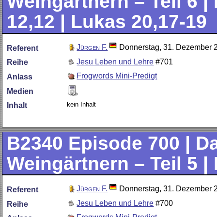
Weingärtnern – Teil 6 |
12,12 | Lukas 20,17-19
Jürgen F.
Donnerstag, 31. Dezember 
Referent
Jesu Leben und Lehre
#701
Reihe
Frogwords Mini-Predigt
Anlass
Medien
kein Inhalt
Inhalt
B2340
Episode 700 | D
Weingärtnern – Teil 5 |
Jürgen F.
Donnerstag, 31. Dezember 
Referent
Jesu Leben und Lehre
#700
Reihe