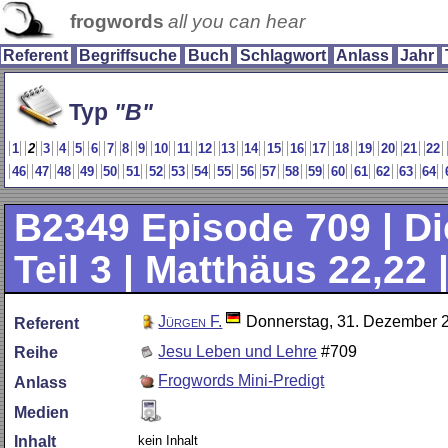
frogwords
all you can hear
Referent
Begriffsuche
Buch
Schlagwort
Anlass
Jahr
Typ
B
1
2
3
4
5
6
7
8
9
10
11
12
13
14
15
16
17
18
19
20
21
22
46
47
48
49
50
51
52
53
54
55
56
57
58
59
60
61
62
63
64
B2349
Episode 709 | Di
Teil 3 | Matthäus 22,22
Jürgen F.
Donnerstag, 31. Dezember 
Referent
Jesu Leben und Lehre
#709
Reihe
Frogwords Mini-Predigt
Anlass
Medien
kein Inhalt
Inhalt