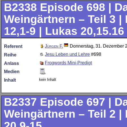
B2338
Episode 698 | D
Weingärtnern – Teil 3 |
12,1-9 | Lukas 20,15.16
Jürgen F.
Donnerstag, 31. Dezember 
Referent
Jesu Leben und Lehre
#698
Reihe
Frogwords Mini-Predigt
Anlass
Medien
kein Inhalt
Inhalt
B2337
Episode 697 | D
Weingärtnern – Teil 2 |
20,9-15