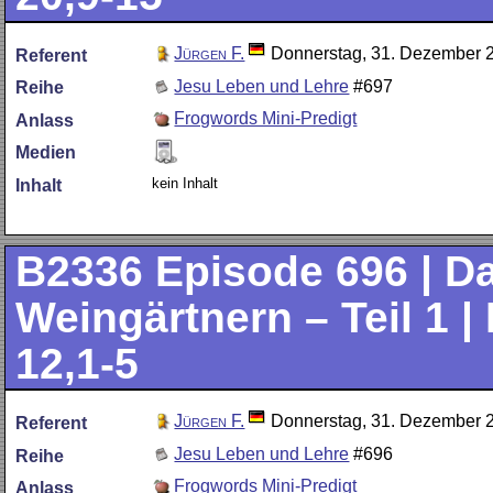
Jürgen F.
Donnerstag, 31. Dezember 
Referent
Jesu Leben und Lehre
#697
Reihe
Frogwords Mini-Predigt
Anlass
Medien
kein Inhalt
Inhalt
B2336
Episode 696 | D
Weingärtnern – Teil 1 |
12,1-5
Jürgen F.
Donnerstag, 31. Dezember 
Referent
Jesu Leben und Lehre
#696
Reihe
Frogwords Mini-Predigt
Anlass