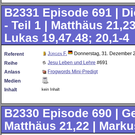
B2331
Episode 691 | D
- Teil 1 | Matthäus 21,2
Lukas 19,47.48; 20,1-4
Jürgen F.
Donnerstag, 31. Dezember 
Referent
Jesu Leben und Lehre
#691
Reihe
Frogwords Mini-Predigt
Anlass
Medien
kein Inhalt
Inhalt
B2330
Episode 690 | Ge
Matthäus 21,22 | Marku