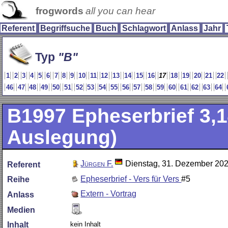
frogwords
all you can hear
Referent
Begriffsuche
Buch
Schlagwort
Anlass
Jahr
Typ
B
1
2
3
4
5
6
7
8
9
10
11
12
13
14
15
16
17
18
19
20
21
22
46
47
48
49
50
51
52
53
54
55
56
57
58
59
60
61
62
63
64
B1997
Epheserbrief 3,1
Auslegung)
Jürgen F.
Dienstag, 31. Dezember 20
Referent
Epheserbrief - Vers für Vers
#5
Reihe
Extern - Vortrag
Anlass
Medien
kein Inhalt
Inhalt