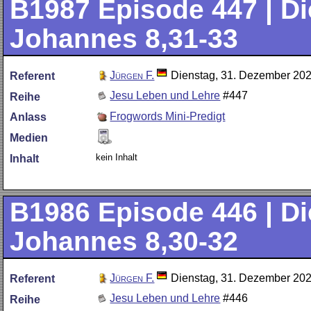
B1987
Episode 447 | Die
Johannes 8,31-33
Jürgen F.
Dienstag, 31. Dezember 20
Referent
Jesu Leben und Lehre
#447
Reihe
Frogwords Mini-Predigt
Anlass
Medien
kein Inhalt
Inhalt
B1986
Episode 446 | Die
Johannes 8,30-32
Jürgen F.
Dienstag, 31. Dezember 20
Referent
Jesu Leben und Lehre
#446
Reihe