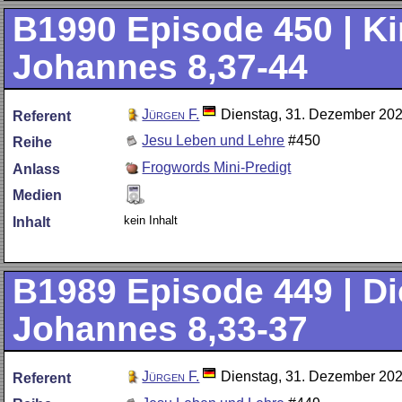
B1990
Episode 450 | Kin
Johannes 8,37-44
Jürgen F.
Dienstag, 31. Dezember 20
Referent
Jesu Leben und Lehre
#450
Reihe
Frogwords Mini-Predigt
Anlass
Medien
kein Inhalt
Inhalt
B1989
Episode 449 | Die
Johannes 8,33-37
Jürgen F.
Dienstag, 31. Dezember 20
Referent