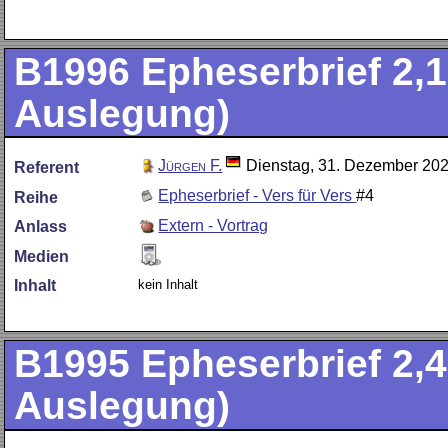
B1996
Epheserbrief 2,1
Auslegung)
Jürgen F.
Dienstag, 31. Dezember 20
Referent
Epheserbrief - Vers für Vers
#4
Reihe
Extern - Vortrag
Anlass
Medien
kein Inhalt
Inhalt
B1995
Epheserbrief 2,4
Auslegung)