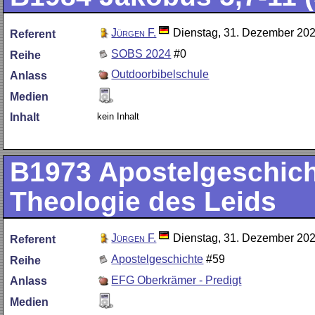
Jürgen F.
Dienstag, 31. Dezember 20
Referent
SOBS 2024
#0
Reihe
Outdoorbibelschule
Anlass
Medien
kein Inhalt
Inhalt
B1973
Apostelgeschicht
Theologie des Leids
Jürgen F.
Dienstag, 31. Dezember 20
Referent
Apostelgeschichte
#59
Reihe
EFG Oberkrämer - Predigt
Anlass
Medien