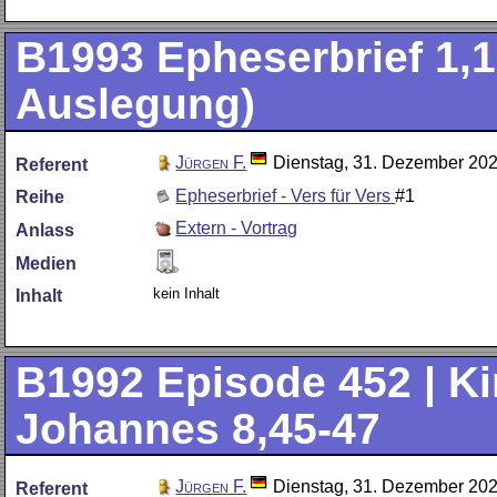
B1993
Epheserbrief 1,1
Auslegung)
Jürgen F.
Dienstag, 31. Dezember 20
Referent
Epheserbrief - Vers für Vers
#1
Reihe
Extern - Vortrag
Anlass
Medien
kein Inhalt
Inhalt
B1992
Episode 452 | Kin
Johannes 8,45-47
Jürgen F.
Dienstag, 31. Dezember 20
Referent