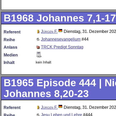
B1968
Johannes 7,1-17 
Jürgen F.
Dienstag, 31. Dezember 20
Referent
Johannesevangelium
#44
Reihe
TRCK Predigt Sonntag
Anlass
Medien
kein Inhalt
Inhalt
B1965
Episode 444 | Ni
Johannes 8,20-23
Jürgen F.
Dienstag, 31. Dezember 20
Referent
Jesu Leben und Lehre
#444
Reihe