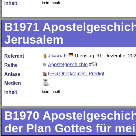
kein Inhalt
Inhalt
B1971
Apostelgeschicht
Jerusalem
Jürgen F.
Dienstag, 31. Dezember 20
Referent
Apostelgeschichte
#58
Reihe
EFG Oberkrämer - Predigt
Anlass
Medien
kein Inhalt
Inhalt
B1970
Apostelgeschich
der Plan Gottes für me