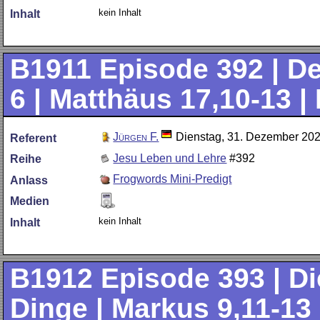
kein Inhalt
Inhalt
B1911
Episode 392 | De
6 | Matthäus 17,10-13 |
Jürgen F.
Dienstag, 31. Dezember 20
Referent
Jesu Leben und Lehre
#392
Reihe
Frogwords Mini-Predigt
Anlass
Medien
kein Inhalt
Inhalt
B1912
Episode 393 | Di
Dinge | Markus 9,11-13