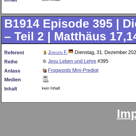
B1914
Episode 395 | Di
– Teil 2 | Matthäus 17,
Jürgen F.
Dienstag, 31. Dezember 20
Referent
Jesu Leben und Lehre
#395
Reihe
Frogwords Mini-Predigt
Anlass
Medien
kein Inhalt
Inhalt
Im