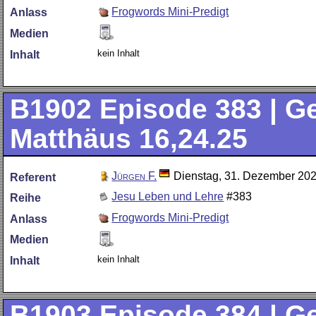
Frogwords Mini-Predigt
Anlass
Medien
kein Inhalt
Inhalt
B1902
Episode 383 | Ge
Matthäus 16,24.25
Jürgen F.
Dienstag, 31. Dezember 20
Referent
Jesu Leben und Lehre
#383
Reihe
Frogwords Mini-Predigt
Anlass
Medien
kein Inhalt
Inhalt
B1903
Episode 384 | Ge