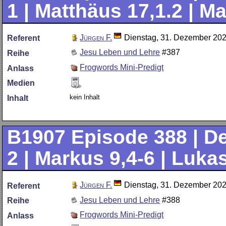
1 | Matthäus 17,1.2 | M
Jürgen F.
Dienstag, 31. Dezember 20
Referent
Jesu Leben und Lehre
#387
Reihe
Frogwords Mini-Predigt
Anlass
Medien
kein Inhalt
Inhalt
B1907
Episode 388 | De
2 | Markus 9,4-6 | Luka
Jürgen F.
Dienstag, 31. Dezember 20
Referent
Jesu Leben und Lehre
#388
Reihe
Frogwords Mini-Predigt
Anlass