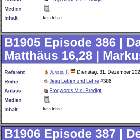
Medien
kein Inhalt
Inhalt
B1905
Episode 386 | Da
Matthäus 16,28 | Markus
Jürgen F.
Dienstag, 31. Dezember 20
Referent
Jesu Leben und Lehre
#386
Reihe
Frogwords Mini-Predigt
Anlass
Medien
kein Inhalt
Inhalt
B1906
Episode 387 | De