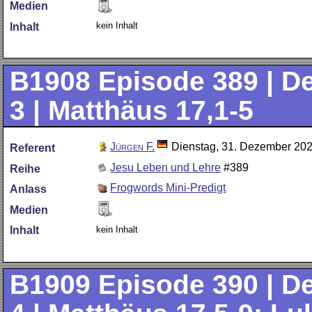
Medien
kein Inhalt
Inhalt
B1908
Episode 389 | De
3 | Matthäus 17,1-5
Jürgen F.
Dienstag, 31. Dezember 20
Referent
Jesu Leben und Lehre
#389
Reihe
Frogwords Mini-Predigt
Anlass
Medien
kein Inhalt
Inhalt
B1909
Episode 390 | De