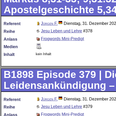
Apostelgeschichte 5,3
Jürgen F.
Dienstag, 31. Dezember 20
Referent
Jesu Leben und Lehre
#378
Reihe
Frogwords Mini-Predigt
Anlass
Medien
kein Inhalt
Inhalt
B1898
Episode 379 | Di
Leidensankündigung – T
Jürgen F.
Dienstag, 31. Dezember 20
Referent
Jesu Leben und Lehre
#379
Reihe
Frogwords Mini-Predigt
Anlass