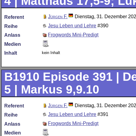
4 | Matthäus 17,5-9; Lu
Jürgen F.
Dienstag, 31. Dezember 20
Referent
Jesu Leben und Lehre
#390
Reihe
Frogwords Mini-Predigt
Anlass
Medien
kein Inhalt
Inhalt
B1910
Episode 391 | De
5 | Markus 9,9.10
Jürgen F.
Dienstag, 31. Dezember 20
Referent
Jesu Leben und Lehre
#391
Reihe
Frogwords Mini-Predigt
Anlass
Medien