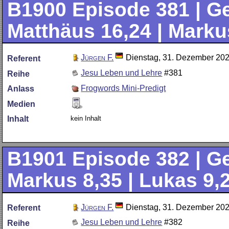
B1900
Episode 381 | Ge
Matthäus 16,24 | Marku
Jürgen F.
Dienstag, 31. Dezember 20
Referent
Jesu Leben und Lehre
#381
Reihe
Frogwords Mini-Predigt
Anlass
Medien
kein Inhalt
Inhalt
B1901
Episode 382 | Ge
Markus 8,35 | Lukas 9,
Jürgen F.
Dienstag, 31. Dezember 20
Referent
Jesu Leben und Lehre
#382
Reihe