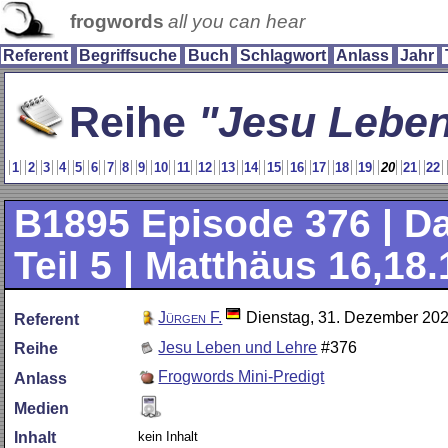
frogwords
all you can hear
Referent
Begriffsuche
Buch
Schlagwort
Anlass
Jahr
Reihe
Jesu Leben
1
2
3
4
5
6
7
8
9
10
11
12
13
14
15
16
17
18
19
20
21
22
B1895
Episode 376 | D
Teil 5 | Matthäus 16,18.
Jürgen F.
Dienstag, 31. Dezember 20
Referent
Jesu Leben und Lehre
#376
Reihe
Frogwords Mini-Predigt
Anlass
Medien
kein Inhalt
Inhalt