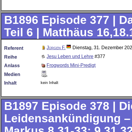
B1896
Episode 377 | D
Teil 6 | Matthäus 16,18.
Jürgen F.
Dienstag, 31. Dezember 20
Referent
Jesu Leben und Lehre
#377
Reihe
Frogwords Mini-Predigt
Anlass
Medien
kein Inhalt
Inhalt
B1897
Episode 378 | Di
Leidensankündigung – T
Markus 8,31-33; 9,31.32