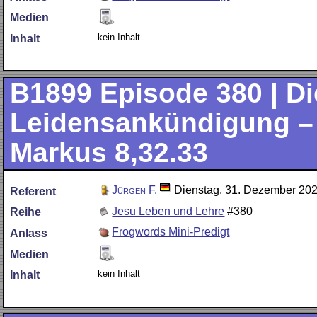
Medien
kein Inhalt
Inhalt
B1899
Episode 380 | Di
Leidensankündigung – T
Markus 8,32.33
Jürgen F.
Dienstag, 31. Dezember 20
Referent
Jesu Leben und Lehre
#380
Reihe
Frogwords Mini-Predigt
Anlass
Medien
kein Inhalt
Inhalt