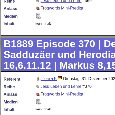
Jesu Leben und Lehre
#369
Reihe
Frogwords Mini-Predigt
Anlass
Medien
kein Inhalt
Inhalt
B1889
Episode 370 | De
Sadduzäer und Herodian
16,6.11.12 | Markus 8,1
Jürgen F.
Dienstag, 31. Dezember 20
Referent
Jesu Leben und Lehre
#370
Reihe
Frogwords Mini-Predigt
Anlass
Medien
kein Inhalt
Inhalt