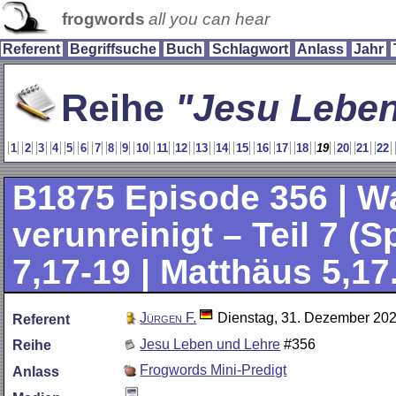
frogwords
all you can hear
Referent
Begriffsuche
Buch
Schlagwort
Anlass
Jahr
Reihe
Jesu Leben
1
2
3
4
5
6
7
8
9
10
11
12
13
14
15
16
17
18
19
20
21
22
B1875
Episode 356 | 
verunreinigt – Teil 7 (
7,17-19 | Matthäus 5,17
Jürgen F.
Dienstag, 31. Dezember 20
Referent
Jesu Leben und Lehre
#356
Reihe
Frogwords Mini-Predigt
Anlass