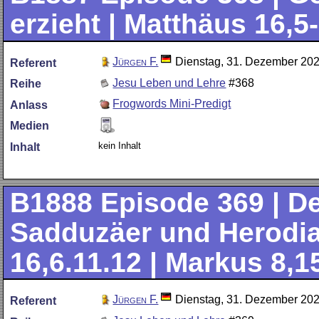
erzieht | Matthäus 16,5
Jürgen F.
Dienstag, 31. Dezember 20
Referent
Jesu Leben und Lehre
#368
Reihe
Frogwords Mini-Predigt
Anlass
Medien
kein Inhalt
Inhalt
B1888
Episode 369 | De
Sadduzäer und Herodian
16,6.11.12 | Markus 8,1
Jürgen F.
Dienstag, 31. Dezember 20
Referent