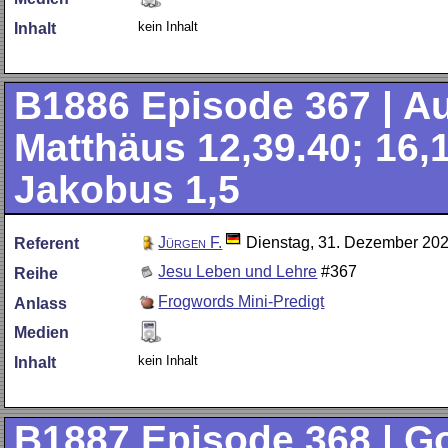
kein Inhalt
Inhalt
B1886
Episode 367 | A
Matthäus 12,39.40; 16,1
Jakobus 1,5
Jürgen F.
Dienstag, 31. Dezember 20
Referent
Jesu Leben und Lehre
#367
Reihe
Frogwords Mini-Predigt
Anlass
Medien
kein Inhalt
Inhalt
B1887
Episode 368 | Go