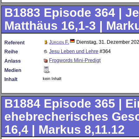
B1883
Episode 364 | Je
Matthäus 16,1-3 | Mark
Jürgen F.
Dienstag, 31. Dezember 20
Referent
Jesu Leben und Lehre
#364
Reihe
Frogwords Mini-Predigt
Anlass
Medien
kein Inhalt
Inhalt
B1884
Episode 365 | E
ehebrecherisches Gesch
16,4 | Markus 8,11.12