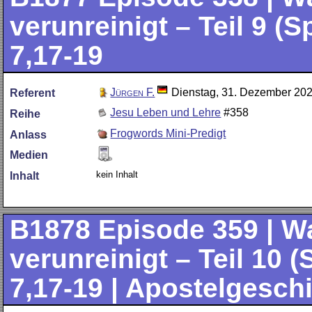
verunreinigt – Teil 9 (
7,17-19
Jürgen F.
Dienstag, 31. Dezember 20
Referent
Jesu Leben und Lehre
#358
Reihe
Frogwords Mini-Predigt
Anlass
Medien
kein Inhalt
Inhalt
B1878
Episode 359 | 
verunreinigt – Teil 10 
7,17-19 | Apostelgeschi