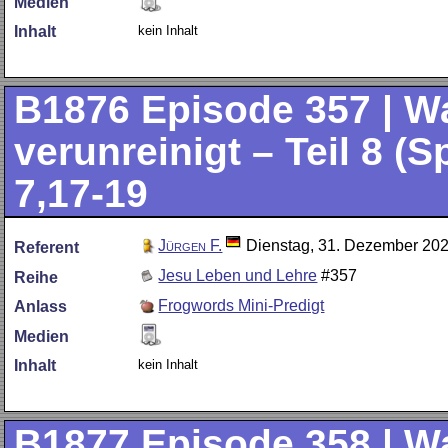
Medien
kein Inhalt
Inhalt
B1876
Episode 357 | 
verunreinigt – Teil 8 (
7,17-19
Jürgen F.
Dienstag, 31. Dezember 20
Referent
Jesu Leben und Lehre
#357
Reihe
Frogwords Mini-Predigt
Anlass
Medien
kein Inhalt
Inhalt
B1877
Episode 358 | 