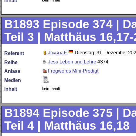
kein Inhalt
Inhalt
B1893
Episode 374 | D
Teil 3 | Matthäus 16,17-
Jürgen F.
Dienstag, 31. Dezember 20
Referent
Jesu Leben und Lehre
#374
Reihe
Frogwords Mini-Predigt
Anlass
Medien
kein Inhalt
Inhalt
B1894
Episode 375 | D
Teil 4 | Matthäus 16,18