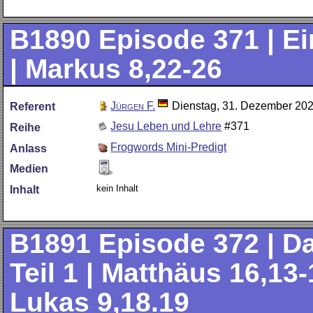
B1890
Episode 371 | Ei
| Markus 8,22-26
Jürgen F.
Dienstag, 31. Dezember 20
Referent
Jesu Leben und Lehre
#371
Reihe
Frogwords Mini-Predigt
Anlass
Medien
kein Inhalt
Inhalt
B1891
Episode 372 | D
Teil 1 | Matthäus 16,13-
Lukas 9,18.19