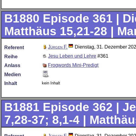
B1880
Episode 361 | Die
Matthäus 15,21-28 | Ma
Jürgen F.
Dienstag, 31. Dezember 20
Referent
Jesu Leben und Lehre
#361
Reihe
Frogwords Mini-Predigt
Anlass
Medien
kein Inhalt
Inhalt
B1881
Episode 362 | J
7,28-37; 8,1-4 | Matthä
Jürgen F.
Dienstag, 31. Dezember 20